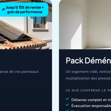
Jusqu'à 15% de remise +
🎉
gain de performance
Pack Démén
rmance de vos panneaux
Un logement vidé, nettoyé
multiplication des prestat
CE QUE COMPREND LE PA
Débarras complet et tri
Évacuation responsabl