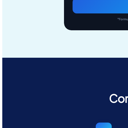
*Formul
Com