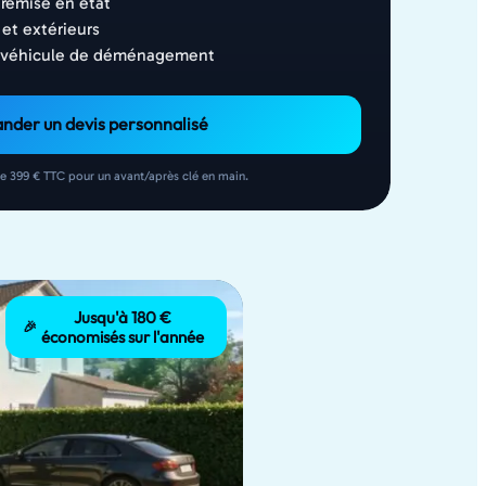
remise en état
et extérieurs
u véhicule de déménagement
der un devis personnalisé
de 399 € TTC pour un avant/après clé en main.
Jusqu'à 180 €
🎉
économisés sur l'année