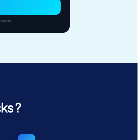
l'unité.
ks ?