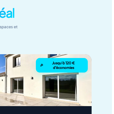
éal
spaces et
Jusqu'à 120 €
🎉
d'économies