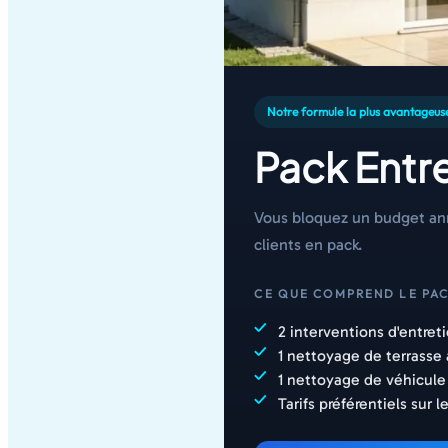
Notre formule la plus avantageus
Pack Entre
Vous bloquez un budget annu
clients en pack.
CE QUE COMPREND LE PAC
2 interventions d'entret
1 nettoyage de terrasse 
1 nettoyage de véhicule 
Tarifs préférentiels sur 