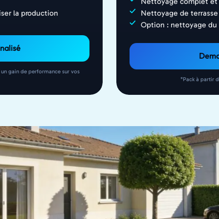
Nettoyage complet et 
ser la production
Nettoyage de terrasse 
Option : nettoyage d
nalisé
Deman
 un gain de performance sur vos
*Pack à partir 