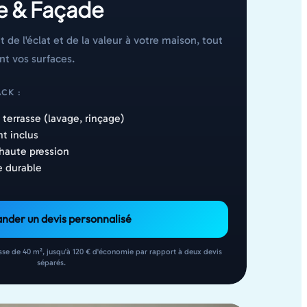
e & Façade
 l'éclat et de la valeur à votre maison, tout
t vos surfaces.
CK :
terrasse (lavage, rinçage)
t inclus
haute pression
e durable
der un devis personnalisé
sse de 40 m², jusqu'à 120 € d'économie par rapport à deux devis
séparés.