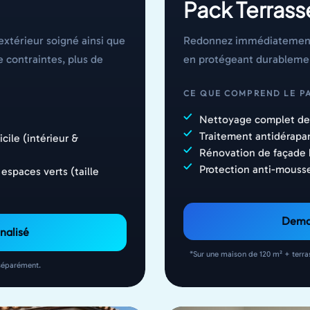
Pack Terrass
extérieur soigné ainsi que
Redonnez immédiatement de
e contraintes, plus de
en protégeant durablemen
CE QUE COMPREND LE PA
Nettoyage complet de 
Traitement antidérapan
cile (intérieur &
Rénovation de façade 
Protection anti-mouss
espaces verts (taille
Deman
nalisé
*Sur une maison de 120 m² + terra
 séparément.