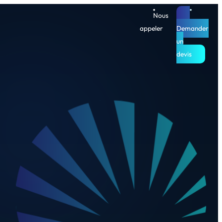
Nous
appeler
Demander
un
devis