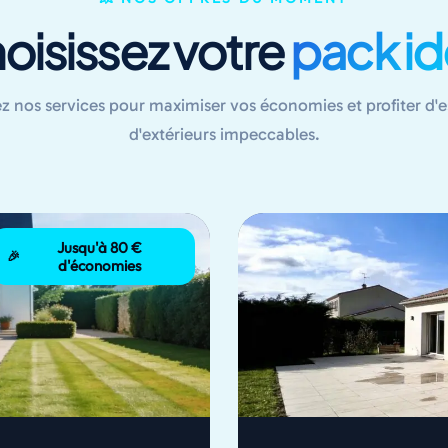
oisissez votre
pack id
 nos services pour maximiser vos économies et profiter d'e
d'extérieurs impeccables.
Jusqu'à 80 €
🎉
d'économies