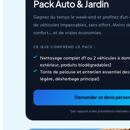
Pack Auto & Jardin
Gagnez du temps le week-end et profitez d'un 
de véhicules impeccables, sans effort. Moins d
confort… et de vraies économies.
CE QUE COMPREND LE PACK :
Nettoyage complet d'1 ou 2 véhicules à domi
extérieur, produits biodégradables)
Tonte de pelouse et entretien essentiel des 
légère, désherbage principal)
Demander un devis person
*par rapport à des prestations réalisées