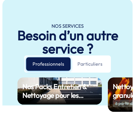
NOS SERVICES
Besoin d’un autre
service ?
Professionnels
Particuliers
Nos Packs Entretien &
Nettoya
Nettoyage pour les
granulé
Professionnels
à partir d